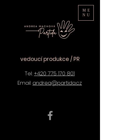
ME
NU
vedoucí produkce / PR
​Tel.:
+420 775 170 801
Email:
andrea@partida.cz